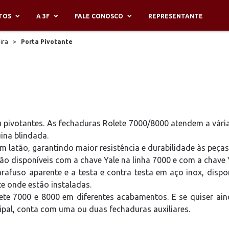
TOS
A 3F
FALE CONOSCO
REPRESENTANTE
ira
>
Porta Pivotante
u pivotantes. As fechaduras Rolete 7000/8000 atendem a vár
na blindada.
em latão, garantindo maior resistência e durabilidade às peças
 disponíveis com a chave Yale na linha 7000 e com a chave Ya
afuso aparente e a testa e contra testa em aço inox, disp
e onde estão instaladas.
ete 7000 e 8000 em diferentes acabamentos. E se quiser ai
cipal, conta com uma ou duas fechaduras auxiliares.