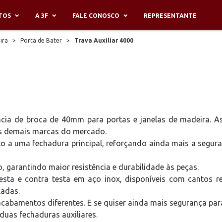
TOS
A 3F
FALE CONOSCO
REPRESENTANTE
ira
>
Porta de Bater
>
Trava Auxiliar 4000
ncia de broca de 40mm para portas e janelas de madeira. A
as demais marcas do mercado.
nto a uma fechadura principal, reforçando ainda mais a segu
, garantindo maior resistência e durabilidade às peças.
esta e contra testa em aço inox, disponíveis com cantos 
ladas.
cabamentos diferentes. E se quiser ainda mais segurança para 
duas fechaduras auxiliares.