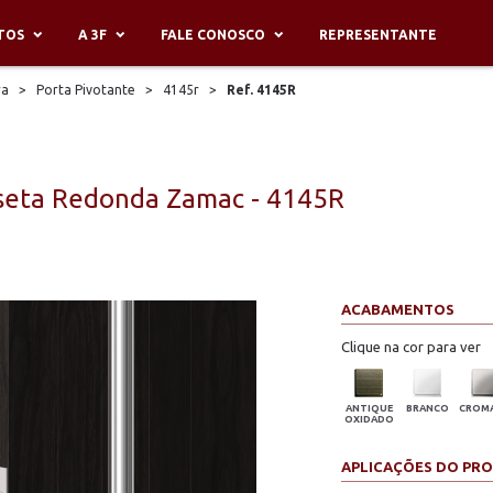
TOS
A 3F
FALE CONOSCO
REPRESENTANTE
ra
>
Porta Pivotante
>
4145r
>
Ref. 4145R
seta Redonda Zamac - 4145R
ACABAMENTOS
Clique na cor para ver
ANTIQUE
BRANCO
CROM
OXIDADO
APLICAÇÕES DO PR