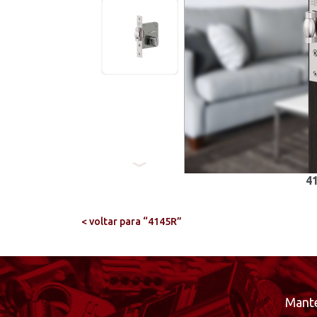
4
< voltar para “4145R”
Mante