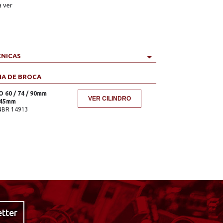
a ver
CNICAS
IA DE BROCA
60 / 74 / 90mm
VER CILINDRO
 45mm
NBR 14913
etter