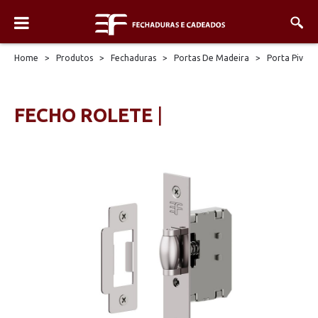
Home
>
Produtos
>
Fechaduras
>
Portas De Madeira
>
Porta Pivota
FECHO ROLETE