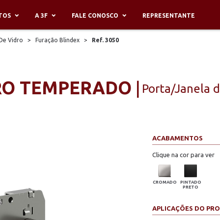
TOS
A 3F
FALE CONOSCO
REPRESENTANTE
 De Vidro
>
Furação Blindex
>
Ref. 3050
RO TEMPERADO
Porta/Janela d
ACABAMENTOS
Clique na cor para ver
CROMADO
PINTADO
PRETO
APLICAÇÕES DO PR