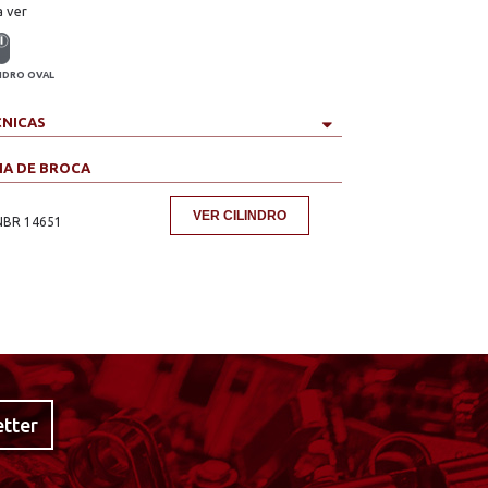
a ver
INDRO OVAL
CNICAS
IA DE BROCA
VER CILINDRO
NBR 14651
etter