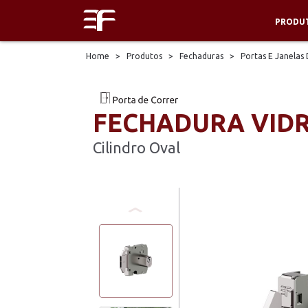
PRODU
Home
>
Produtos
>
Fechaduras
>
Portas E Janelas
FECHADURA VID
Cilindro Oval