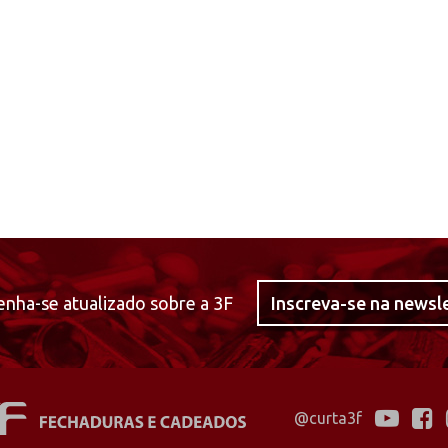
nha-se atualizado sobre a 3F
Inscreva-se na newsl
@curta3f